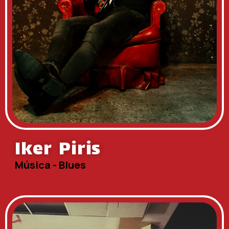
Iker Piris
Música - Blues