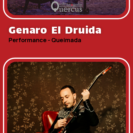
Genaro El Druida
Performance - Queimada