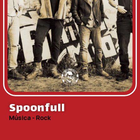
Spoonfull
Música - Rock