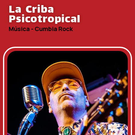
La Criba
Psicotropical
Música - Cumbia Rock