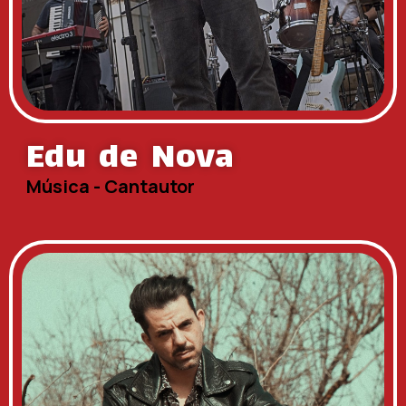
Edu de Nova
Música - Cantautor